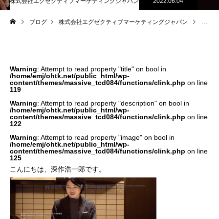
株式会社エグゼクティブマーケティングジャパン
2022.06.04
ブログ
株式会社エグゼクティブマーケティングジャパン
今更ビ
Warning
: Attempt to read property "title" on bool in
/home/emj/ohtk.net/public_html/wp-
content/themes/massive_tcd084/functions/clink.php
on line
119
Warning
: Attempt to read property "description" on bool in
/home/emj/ohtk.net/public_html/wp-
content/themes/massive_tcd084/functions/clink.php
on line
122
Warning
: Attempt to read property "image" on bool in
/home/emj/ohtk.net/public_html/wp-
content/themes/massive_tcd084/functions/clink.php
on line
125
こんにちは、深作浩一郎です。