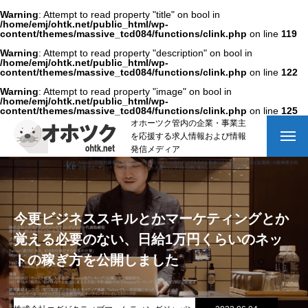
Warning
: Attempt to read property "title" on bool in
/home/emj/ohtk.net/public_html/wp-
content/themes/massive_tcd084/functions/clink.php
on line
119
Warning
: Attempt to read property "description" on bool in
/home/emj/ohtk.net/public_html/wp-
content/themes/massive_tcd084/functions/clink.php
on line
122
Warning
: Attempt to read property "image" on bool in
/home/emj/ohtk.net/public_html/wp-
content/themes/massive_tcd084/functions/clink.php
on line
125
オホーツク管内の企業・事業主
を応援する求人情報および情報
発信メディア
今更ビジネススキルとかマーケティングとか
覚える必要のない、日給1万円くらいのネッ
トの稼ぎ方を公開しました