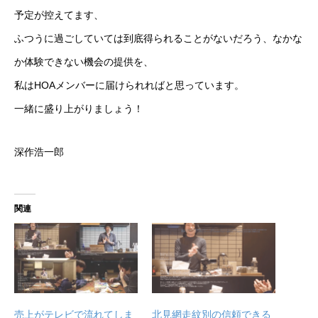
予定が控えてます、
ふつうに過ごしていては到底得られることがないだろう、なかな
か体験できない機会の提供を、
私はHOAメンバーに届けられればと思っています。
無料で登録したい企業様はこちら
一緒に盛り上がりましょう！
メディア取材受付口はこちら
深作浩一郎
北海道最強のビジネス課題解決コミュニティ【北海道オ
ンラインアジト】
関連
無料で登録したい企業様はこちら
メディア取材受付口はこちら
北海道
売上がテレビで流れてしま
北見網走紋別の信頼できる