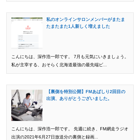
メディア取材受付口はこちら
私のオンラインサロンメンバーがまたま
北海道最強のビジネス課題解決コミュニティ【北海道オ
たまたまた1人新しく増えました
ンラインアジト】
無料で登録したい企業様はこちら
メディア取材受付口はこちら
北海道
こんにちは、深作浩一郎です。 7月も元気にいきましょう。
私が主宰する、おそらく北海道最強の最先端ビ...
【裏側を特別公開】FMあばしり2回目の
出演、ありがとうございました。
こんにちは、深作浩一郎です。 先週に続き、FM網走ラジオ
出演の2021年6月27日放送分の裏側と録画...