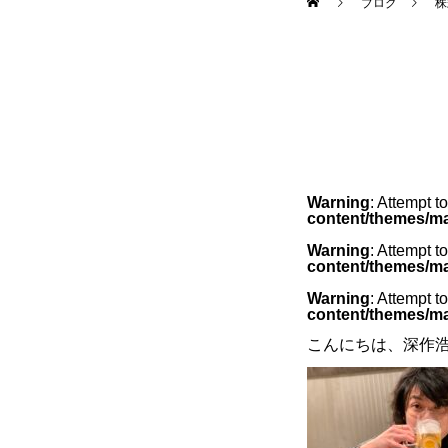
ブログ
株
Warning
: Attempt t
content/themes/ma
Warning
: Attempt t
content/themes/ma
Warning
: Attempt t
content/themes/ma
こんにちは、深作