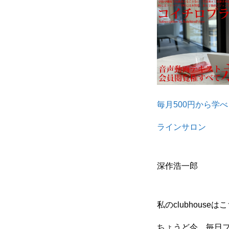
毎月500円から学
ラインサロン
深作浩一郎
私のclubhou
ちょうど今、毎日