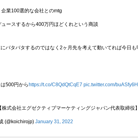
企業100選的な会社とのmtg
デュースするから400万円ほどくれという商談
末にバタバタするのではなく2ヶ月先を考えて動いてれば今日も
は500円から
https://t.co/C8QdQtCqE7
pic.twitter.com/buASfy6
【株式会社エグゼクティブマーケティングジャパン代表取締役】新
@koichirojp)
January 31, 2022