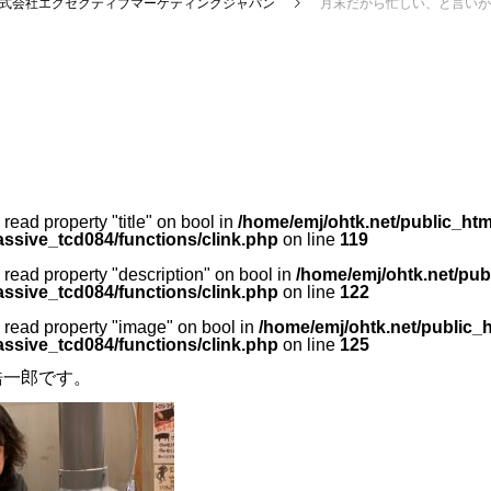
式会社エグゼクティブマーケティングジャパン
月末だから忙しい、と言いが
o read property "title" on bool in
/home/emj/ohtk.net/public_htm
ssive_tcd084/functions/clink.php
on line
119
o read property "description" on bool in
/home/emj/ohtk.net/pub
ssive_tcd084/functions/clink.php
on line
122
o read property "image" on bool in
/home/emj/ohtk.net/public_
ssive_tcd084/functions/clink.php
on line
125
浩一郎です。