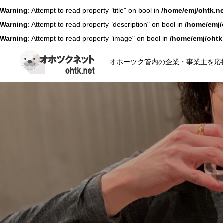
Warning
: Attempt to read property "title" on bool in
/home/emj/ohtk.ne
Warning
: Attempt to read property "description" on bool in
/home/emj/
Warning
: Attempt to read property "image" on bool in
/home/emj/ohtk
オホーツク管内の企業・事業主を応