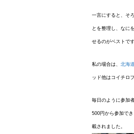
無料で登録したい企業様はこち
一言にすると、そ
とを整理し、なに
メディア取材受付口はこちら
せるのがベストで
北海道最強のビジネス課題解決
私の場合は、
北海
ッド他はコイチロ
無料で登録したい企業様はこちら
北海道最強のビジネス課題解決コミ
毎日のように参加
500円から参加で
載されました。