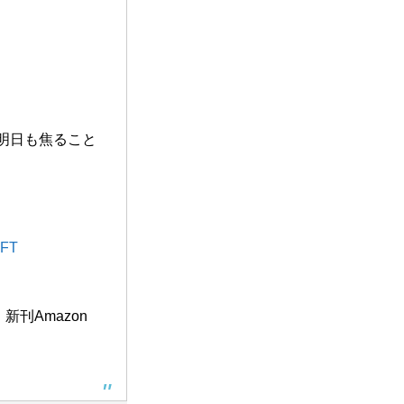
明日も焦ること
HFT
刊Amazon