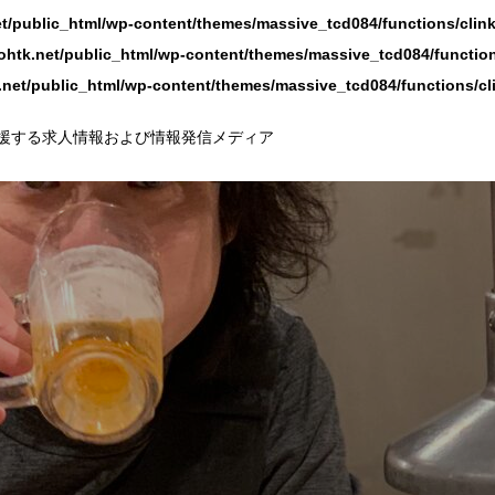
t/public_html/wp-content/themes/massive_tcd084/functions/clin
ohtk.net/public_html/wp-content/themes/massive_tcd084/function
.net/public_html/wp-content/themes/massive_tcd084/functions/cl
援する求人情報および情報発信メディア