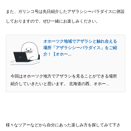
また、ガリンコ号は先日紹介したアザラシシーパラダイスに併設
しておりますので、ぜひ一緒にお楽しみください。
無料で登録したい企業様はこちら
メディア取材受付口はこちら
オホーツク地域でアザラシと触れ合える
場所「アザラシシーパラダイス」をご紹
北海道最強のビジネス課題解決コミュニティ【北海道オ
介！【オホー...
ンラインアジト】
今回はオホーツク地方でアザラシを見ることができる場所
無料で登録したい企業様はこちら
メディア取材受付口はこちら
北海道
紹介していきたいと思います。 北海道の西、オホー...
様々なツアーなどから自分にあった楽しみ方を探してみて下さ