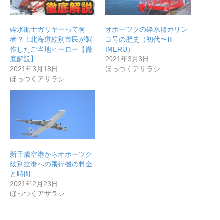
砕氷船士ガリヤーって何
オホーツクの砕氷船ガリン
者？！北海道紋別市民が製
コ号の歴史（初代〜Ⅲ
作したご当地ヒーロー【徹
IMERU）
底解説】
2021年3月3日
2021年3月18日
ほっつくアザラシ
ほっつくアザラシ
新千歳空港からオホーツク
紋別空港への飛行機の料金
と時間
2021年2月23日
ほっつくアザラシ