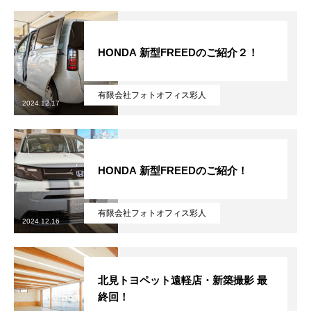
HONDA 新型FREEDのご紹介２！
有限会社フォトオフィス彩人
無料で登録したい企業様はこちら
2024.12.17
メディア取材受付口はこちら
HONDA 新型FREEDのご紹介！
北海道最強のビジネス課題解決コミュニティ【北海道オ
ンラインアジト】
有限会社フォトオフィス彩人
2024.12.16
無料で登録したい企業様はこちら
メディア取材受付口はこちら
北海道
北見トヨペット遠軽店・新築撮影 最
終回！