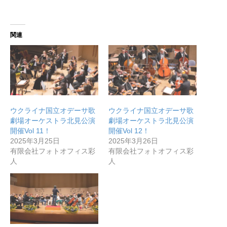
関連
無料で登録したい企業様はこちら
メディア取材受付口はこちら
ウクライナ国立オデーサ歌
ウクライナ国立オデーサ歌
劇場オーケストラ北見公演
劇場オーケストラ北見公演
開催Vol 11！
開催Vol 12！
北海道最強のビジネス課題解決コミュニティ【北海道オ
2025年3月25日
2025年3月26日
有限会社フォトオフィス彩
有限会社フォトオフィス彩
ンラインアジト】
人
人
無料で登録したい企業様はこちら
メディア取材受付口はこちら
北海道