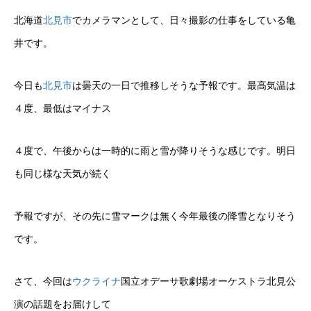
北海道
北見市
でカメラマンとして、日々撮影の仕事をしている亀
井です。
今日も
北見市
は曇天の一日で推移しそうな予報です。最高気温は
４度、最低はマイナス
４度で、午後からは一時的に雨と雪が降りそうな感じです。明日
も同じ様な天気が続く
予報ですが、その先に雪マークは無く今年最後の降雪となりそう
です。
さて、今回は
ウクライナ
国立オデーサ歌劇場オーケストラ北見公
演の話題をお届けして