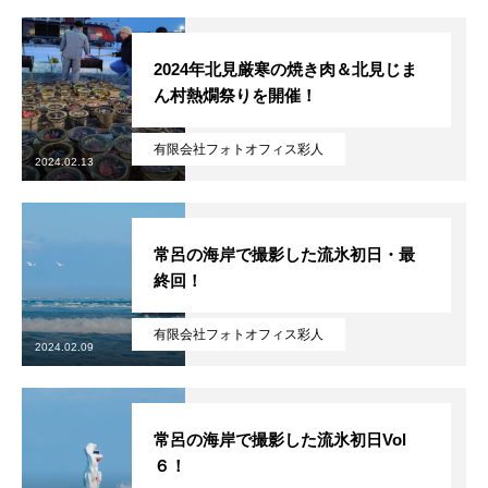
2024年北見厳寒の焼き肉＆北見じま
ん村熱燗祭りを開催！
有限会社フォトオフィス彩人
無料で登録したい企業様はこちら
2024.02.13
メディア取材受付口はこちら
常呂の海岸で撮影した流氷初日・最
北海道最強のビジネス課題解決コミュニティ【北海道オ
終回！
ンラインアジト】
有限会社フォトオフィス彩人
2024.02.09
無料で登録したい企業様はこちら
メディア取材受付口はこちら
北海道
常呂の海岸で撮影した流氷初日Vol
６！