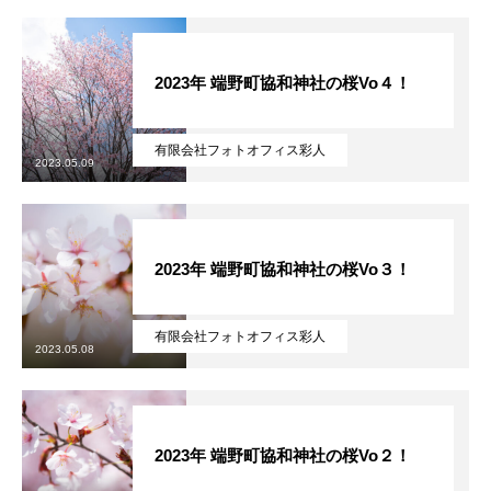
2023年 端野町協和神社の桜Vo４！
有限会社フォトオフィス彩人
無料で登録したい企業様はこちら
2023.05.09
メディア取材受付口はこちら
2023年 端野町協和神社の桜Vo３！
北海道最強のビジネス課題解決コミュニティ【北海道オ
ンラインアジト】
有限会社フォトオフィス彩人
2023.05.08
無料で登録したい企業様はこちら
メディア取材受付口はこちら
北海道
2023年 端野町協和神社の桜Vo２！