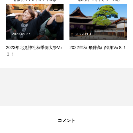
人
人
2023.09.27
2022.11.11
2023年北見神社秋季例大祭Vo
2022年秋 飛騨高山特集Vo８！
３！
コメント