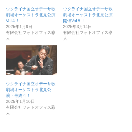
ウクライナ国立オデーサ歌
ウクライナ国立オデーサ歌
劇場オーケストラ北見公演
劇場オーケストラ北見公演
無料で登録したい企業様はこちら
Vol４！
開催Vol５！
2025年1月9日
2025年3月14日
有限会社フォトオフィス彩
有限会社フォトオフィス彩
メディア取材受付口はこちら
人
人
北海道最強のビジネス課題解決コミュニティ【北海道オ
ンラインアジト】
無料で登録したい企業様はこちら
メディア取材受付口はこちら
北海道
ウクライナ国立オデーサ歌
劇場オーケストラ北見公
演・最終回！
2025年1月10日
有限会社フォトオフィス彩
人