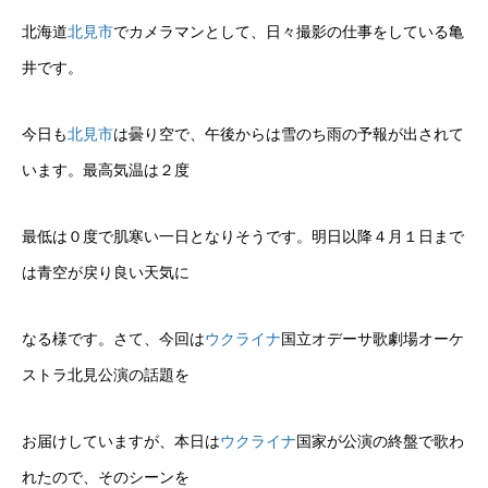
北海道
北見市
でカメラマンとして、日々撮影の仕事をしている亀
井です。
今日も
北見市
は曇り空で、午後からは雪のち雨の予報が出されて
います。最高気温は２度
最低は０度で肌寒い一日となりそうです。明日以降４月１日まで
は青空が戻り良い天気に
なる様です。さて、今回は
ウクライナ
国立オデーサ歌劇場オーケ
ストラ北見公演の話題を
お届けしていますが、本日は
ウクライナ
国家が公演の終盤で歌わ
れたので、そのシーンを