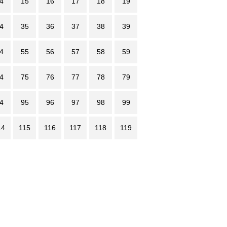
4
15
16
17
18
19
4
35
36
37
38
39
4
55
56
57
58
59
4
75
76
77
78
79
4
95
96
97
98
99
14
115
116
117
118
119