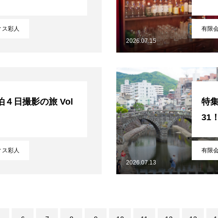
メディア取材受付口はこちら
ュニティ【北海道オンラインアジト】
ィス彩人
有限
2026.07.15
４日撮影の旅 Vol
特集
31
ィス彩人
有限
2026.07.13