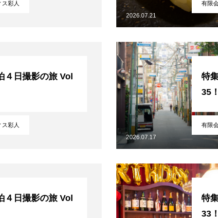
ィス彩人
有限
2026.07.21
ら
４日撮影の旅 Vol
特集
35
ィス彩人
有限
2026.07.17
コミュニティ【北海道オンラインアジト】
４日撮影の旅 Vol
特集
33