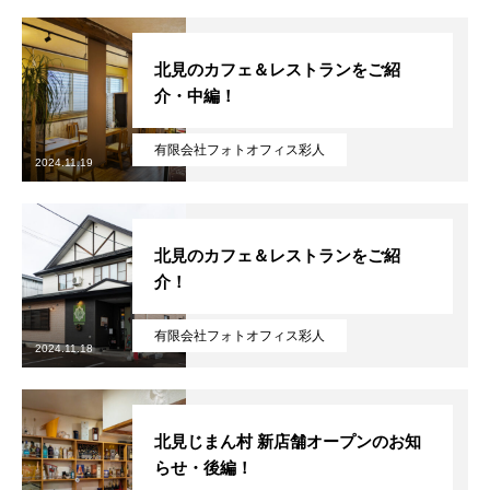
北見のカフェ＆レストランをご紹
介・中編！
有限会社フォトオフィス彩人
無料で登録したい企業様はこちら
2024.11.19
メディア取材受付口はこちら
北見のカフェ＆レストランをご紹
北海道最強のビジネス課題解決コミュニティ【北海道オ
介！
ンラインアジト】
有限会社フォトオフィス彩人
2024.11.18
無料で登録したい企業様はこちら
メディア取材受付口はこちら
北海道
北見じまん村 新店舗オープンのお知
らせ・後編！