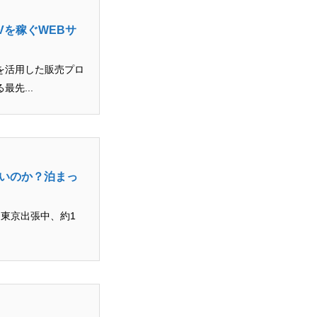
Vを稼ぐWEBサ
を活用した販売プロ
先...
安いのか？泊まっ