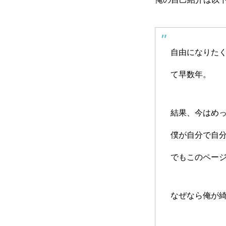
自由になりた
て早数年。
結果、今はめ
僕が自分で自
でもこのペー
なぜなら俺が