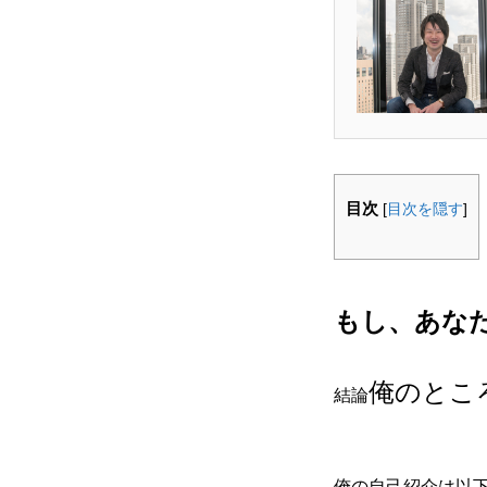
目次
[
目次を隠す
]
もし、あな
俺のとこ
結論
俺の自己紹介は以