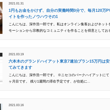
2021.01.31
1円もお金をかけず、自分の実働時間0分で、毎月120万P
イトを作ったノウハウその1
こんにちは、深作浩一郎です。私はオンライン集客およびネット
コミュニティ【北海道オンラインアジト】
モーションから宗教的なコミュニティを作ることを得意としておる最
メディア取材受付口はこちら
2021.03.19
ュニティ【北海道オンラインアジト】
六本木のグランドハイアット東京7連泊プラン15万円は
てみてきます
こんにちは、深作浩一郎です。 ※ニセコのパークハイアットにて 東京出張中、約1
ヶ月目です。 残り1週間の滞在予定です、が住処に...
2021.03.16