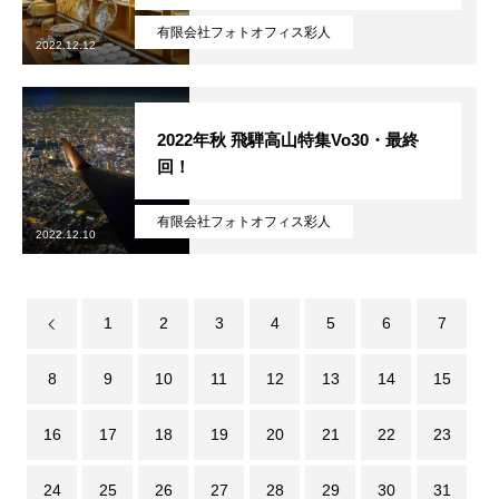
無料で登録したい企業様はこちら
メディア取材受付口はこちら
北海道
有限会社フォトオフィス彩人
2022.12.12
2022年秋 飛騨高山特集Vo30・最終
回！
有限会社フォトオフィス彩人
2022.12.10
1
2
3
4
5
6
7
8
9
10
11
12
13
14
15
16
17
18
19
20
21
22
23
24
25
26
27
28
29
30
31