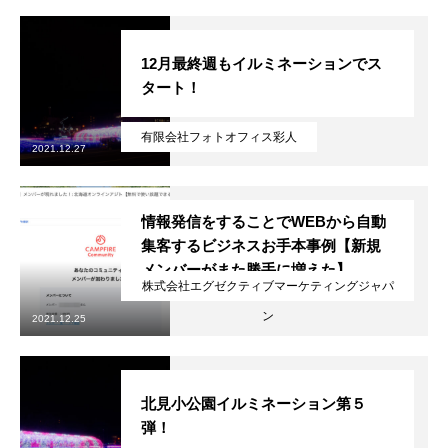
12月最終週もイルミネーションでス
タート！
有限会社フォトオフィス彩人
2021.12.27
情報発信をすることでWEBから自動
集客するビジネスお手本事例【新規
メンバーがまた勝手に増えた】
無料で登録したい企業様はこちら
株式会社エグゼクティブマーケティングジャパ
ン
2021.12.25
メディア取材受付口はこちら
北海道最強のビジネス課題解決コミュニティ【北海道オ
北見小公園イルミネーション第５
ンラインアジト】
弾！