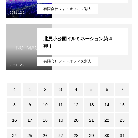
無料で登録したい企業様はこちら
メディア取材受付口はこちら
北海道
有限会社フォトオフィス彩人
2021.12.24
北見小公園イルミネーション第４
弾！
有限会社フォトオフィス彩人
2021.12.23
1
2
3
4
5
6
7
8
9
10
11
12
13
14
15
16
17
18
19
20
21
22
23
24
25
26
27
28
29
30
31