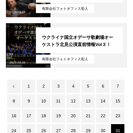
無料で登録したい企業様はこちら
メディア取材受付口はこちら
北海道
有限会社フォトオフィス彩人
2025.03.06
ウクライナ国立オデーサ歌劇場オー
ケストラ北見公演直前情報Vol３！
有限会社フォトオフィス彩人
2025.03.05
1
2
3
4
5
6
7
8
9
10
11
12
13
14
15
16
17
18
19
20
21
22
23
24
25
26
27
28
29
30
31