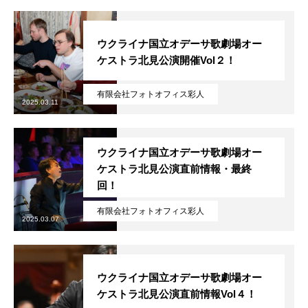
ウクライナ国立オデーサ歌劇場オー
ケストラ北見公演開催Vol２！
有限会社フォトオフィス彩人
2025.03.11
ウクライナ国立オデーサ歌劇場オー
ケストラ北見公演直前情報・最終
回！
無料で登録したい企業様はこちら
有限会社フォトオフィス彩人
2025.03.07
メディア取材受付口はこちら
北海道最強のビジネス課題解決コミュニティ【北海道オ
ウクライナ国立オデーサ歌劇場オー
ンラインアジト】
ケストラ北見公演直前情報Vol４！