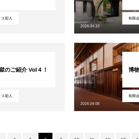
メディア取材受付口はこちら
ィス彩人
有限
ュニティ【北海道オンラインアジト】
2026.04.10
獄のご紹介 Vol４！
博物
ィス彩人
有限
2026.04.08