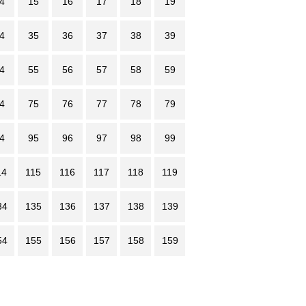
4
15
16
17
18
19
4
35
36
37
38
39
4
55
56
57
58
59
4
75
76
77
78
79
4
95
96
97
98
99
14
115
116
117
118
119
34
135
136
137
138
139
54
155
156
157
158
159