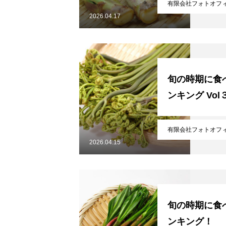
有限会社フォトオフ
2026.04.17
旬の時期に食
ンキング Vol
無料で登録したい企業様はこち
有限会社フォトオフ
2026.04.15
メディア取材受付口はこちら
北海道最強のビジネス課題解決
旬の時期に食
ンキング！