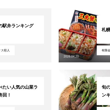
の駅弁ランキング
札
ィス彩人
有限
2026.04.20
べたい人気の山菜ラ
旬
終回！
ンキ