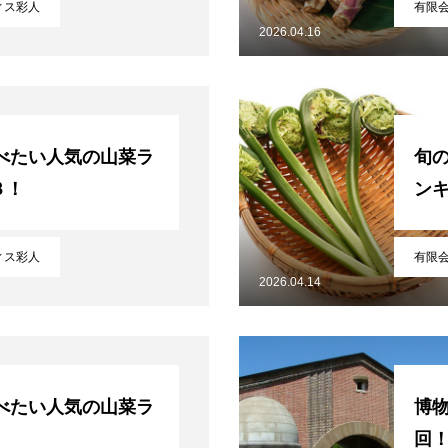
ィス彩人
有限
2026.04.16
べたい人気の山菜ラ
旬
３！
ンキ
ら
ィス彩人
有限
2026.04.14
コミュニティ【北海道オンラインアジト】
べたい人気の山菜ラ
博物
回