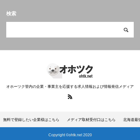
検索
オホーツク管内の企業・事業主を応援する求人情報および情報発信メディア
無料で登録したい企業様はこちら
メディア取材受付口はこちら
北海道最
Copyright ©ohtk.net 2020