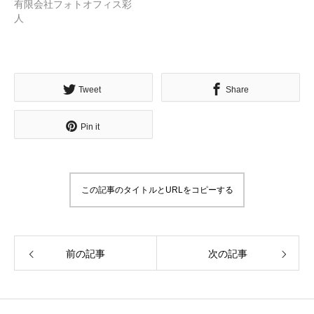
有限会社フォトオフィス彩
人
無料で登録したい企業様はこちら
Tweet
Share
メディア取材受付口はこちら
Pin it
北海道最強のビジネス課題解決コミュニティ【北海道オ
この記事のタイトルとURLをコピーする
ンラインアジト】
無料で登録したい企業様はこちら
メディア取材受付口はこちら
北海道
前の記事
次の記事