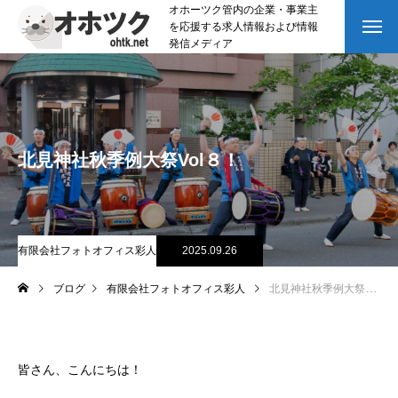
オホーツク管内の企業・事業主
を応援する求人情報および情報
発信メディア
北見神社秋季例大祭Vol８！
有限会社フォトオフィス彩人
2025.09.26
ブログ
有限会社フォトオフィス彩人
北見神社秋季例大祭Vol８！
皆さん、こんにちは！