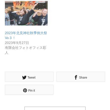
2023年北見神社秋季例大祭
Vo３！
2023年9月27日
有限会社フォトオフィス彩
無料で登録したい企業様はこちら
人
メディア取材受付口はこちら
北海道最強のビジネス課題解決コミュニティ【北海道オ
Tweet
Share
ンラインアジト】
Pin it
無料で登録したい企業様はこちら
メディア取材受付口はこちら
北海道