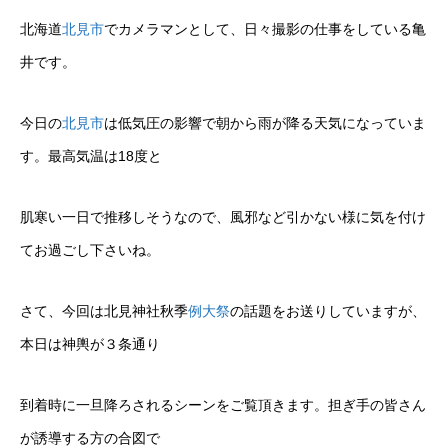
北海道
北見市
でカメラマンとして、日々撮影の仕事をしている亀
井です。
今日の
北見市
は低気圧の影響で朝から雨が降る天気になっていま
す。最高気温は18度と
肌寒い一日で推移しそうなので、風邪など引かない様に気を付け
てお過ごし下さいね。
さて、今回は北見神社秋季
例大祭
の話題をお送りしていますが、
本日は神輿が３条通り
到着時に一旦降ろされるシーンをご覧頂きます。担ぎ手の皆さん
が誘導する方の合図で