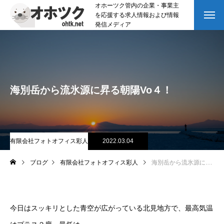
オホーツク管内の企業・事業主
を応援する求人情報および情報
発信メディア
海別岳から流氷源に昇る朝陽Vo４！
有限会社フォトオフィス彩人
2022.03.04
ブログ
有限会社フォトオフィス彩人
海別岳から流氷源に昇る朝陽Vo４！
今日はスッキリとした青空が広がっている北見地方で、最高気温