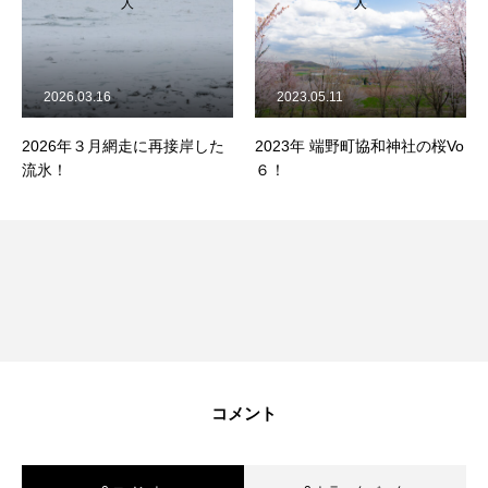
人
人
2026.03.16
2023.05.11
2026年３月網走に再接岸した
2023年 端野町協和神社の桜Vo
流氷！
６！
コメント