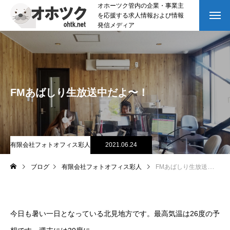
オホーツク管内の企業・事業主
を応援する求人情報および情報
発信メディア
FMあばしり生放送中だよ〜！
有限会社フォトオフィス彩人
2021.06.24
ブログ
有限会社フォトオフィス彩人
FMあばしり生放送中だよ〜！
今日も暑い一日となっている北見地方です。最高気温は26度の予