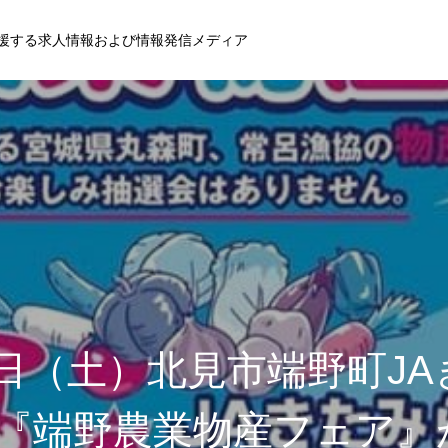
援する求人情報および情報発信メディア
5日（土）北見市端野町J
 『端野農業物産フェア』