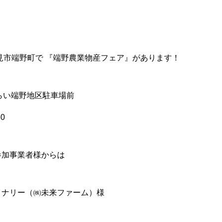
北見市端野町で 『端野農業物産フェア』があります！
らい端野地区駐車場前
0
参加事業者様からは
イナリー（㈱未来ファーム）様