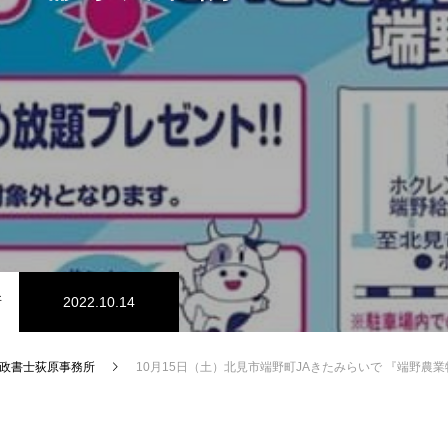
所
2022.10.14
政書士荻原事務所
10月15日（土）北見市端野町JAきたみらいで 『端野農