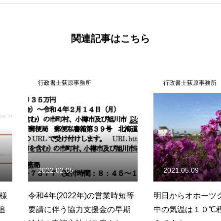
関連記事はこちら
行政書士荻原事務所
行政書士荻
2021.05.09
2021.01.
の営業時短等
明日からオホーツク地方の日
「低感染リ
援金の早期
中の気温は１０℃程下がるよ
枠」って何