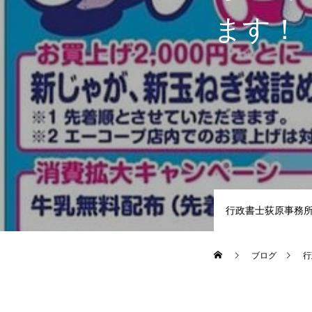
ます！
行政書士荻原事務
ブログ
行