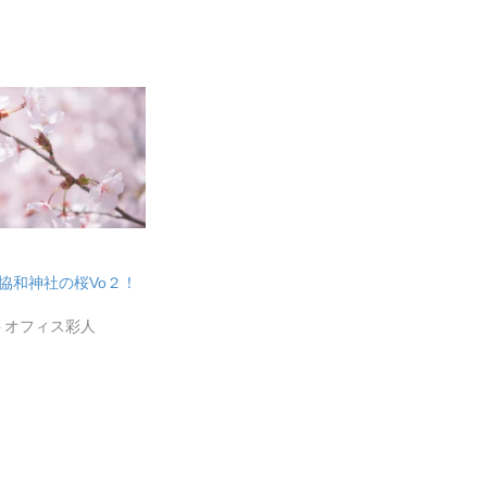
町協和神社の桜Vo２！
トオフィス彩人