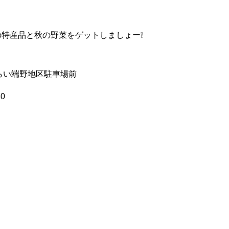
特産品と秋の野菜をゲットしましょー❕
らい端野地区駐車場前
0
ら