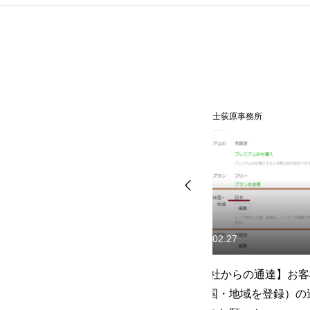
行政書士荻原事務所
行政書士荻原事務所
2022.02.27
2022.02.05
】5
【LINE社からの通達】お客様
令和4年(2022年)
せ
情報（国・地域を登録）の追
要請に伴う協力支