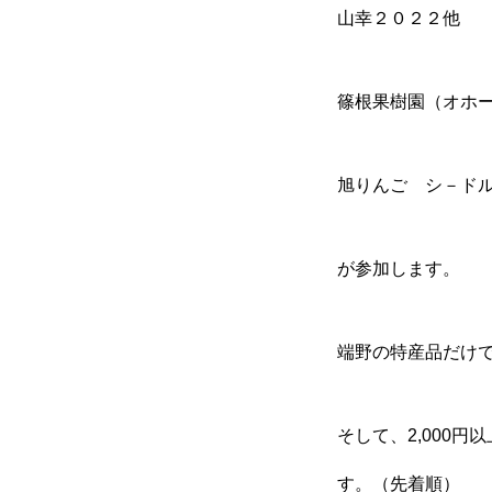
山幸２０２２他
篠根果樹園（オホ
旭りんご シ－ド
が参加します。
端野の特産品だけ
そして、2,000
す。（先着順）