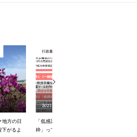
原事務所
行政書士荻原事務所
20
2021.04.19
スク型ビジネス
今年度の小規模事業者持続化
小
？
補助金＜低感染リスク型ビジ
月