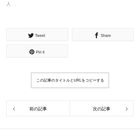
人
無料で登録したい企業様はこちら
Tweet
Share
メディア取材受付口はこちら
Pin it
北海道最強のビジネス課題解決コミュニティ【北海道オ
ンラインアジト】
この記事のタイトルとURLをコピーする
無料で登録したい企業様はこちら
メディア取材受付口はこちら
北海道
前の記事
次の記事