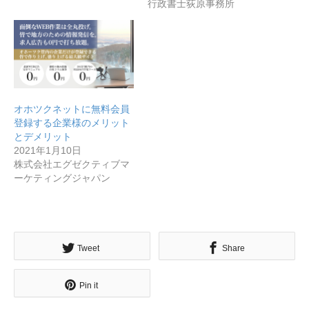
行政書士荻原事務所
無料で登録したい企業様はこちら
メディア取材受付口はこちら
北海道最強のビジネス課題解決コミュニティ【北海道オ
オホツクネットに無料会員
ンラインアジト】
登録する企業様のメリット
とデメリット
無料で登録したい企業様はこちら
メディア取材受付口はこちら
北海道
2021年1月10日
株式会社エグゼクティブマ
ーケティングジャパン
Tweet
Share
Pin it