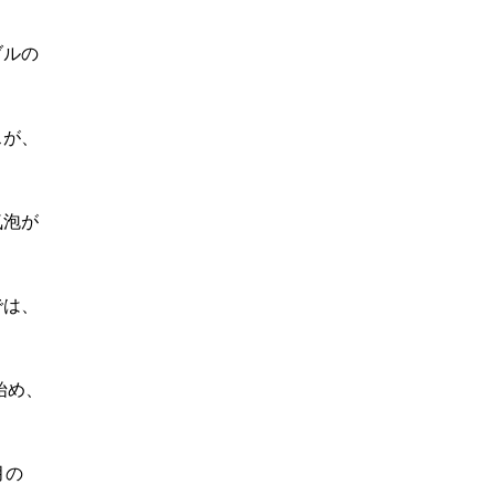
ブルの
スが、
気泡が
では、
始め、
月の