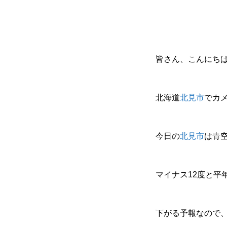
皆さん、こんにち
北海道
北見市
でカ
今日の
北見市
は青
マイナス12度と平
下がる予報なので