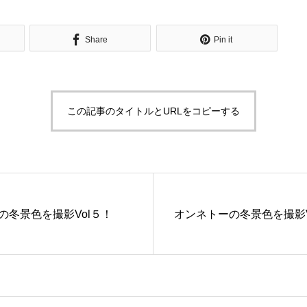
Share
Pin it
この記事のタイトルとURLをコピーする
の冬景色を撮影Vol５！
オンネトーの冬景色を撮影V