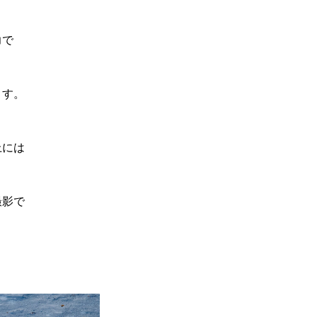
力で
ます。
上には
撮影で
！