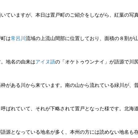
頂いていますが、本日は置戸町のご紹介をしながら、紅葉の写
戸町は
常呂川
流域の上流山間部に位置しており、面積の８割が
す。地名の由来は
アイヌ語
の「オケトゥウンナイ」が語源で川
張枠がある川から来ています。南の山から流れている緑川が、
と呼ばれていて、それが下略されて置戸となった様です。北海
が語源となっている地名が多く、本州の方には読めない地名も