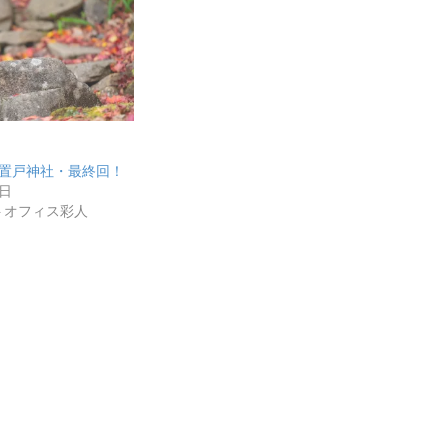
秋の置戸神社・最終回！
1日
トオフィス彩人