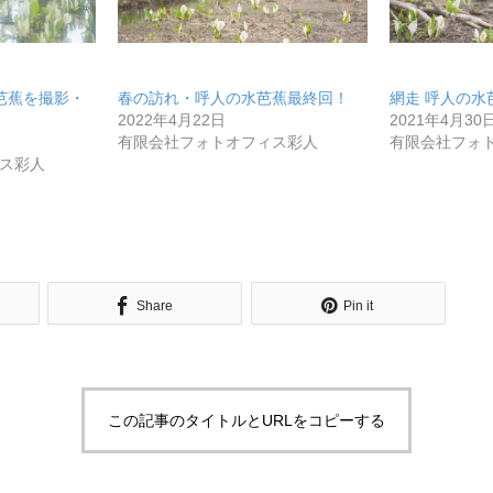
水芭蕉を撮影・
春の訪れ・呼人の水芭蕉最終回！
網走 呼人の水
2022年4月22日
2021年4月30
有限会社フォトオフィス彩人
有限会社フォ
ス彩人
Share
Pin it
この記事のタイトルとURLをコピーする