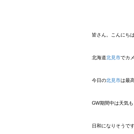
皆さん。こんにち
北海道
北見市
でカ
今日の
北見市
は最
GW期間中は天気も
日和になりそうで