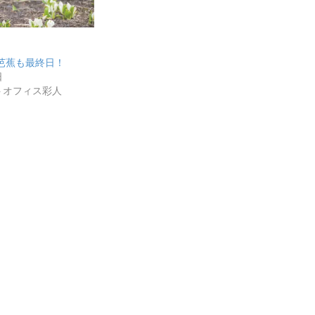
芭蕉も最終日！
日
トオフィス彩人