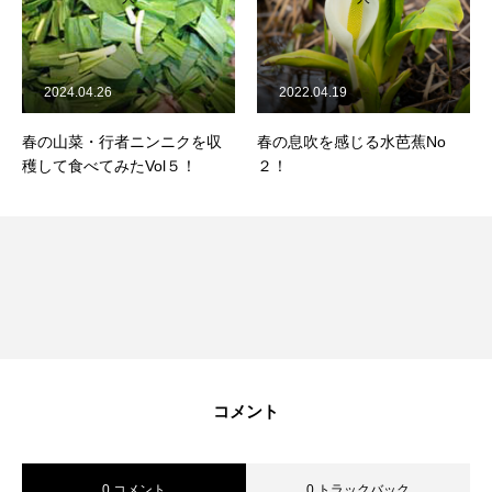
2024.04.26
2022.04.19
春の山菜・行者ニンニクを収
春の息吹を感じる水芭蕉No
穫して食べてみたVol５！
２！
コメント
0 コメント
0 トラックバック