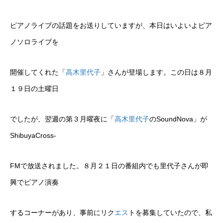
ピアノライブの話題をお送りしていますが、本日はいよいよピア
ノソロライブを
開催してくれた「
高木里代子
」さんが登場します。この日は８月
１９日の土曜日
でしたが、翌週の第３月曜夜に「
高木里代子
のSoundNova」が
ShibuyaCross-
FMで放送されました。８月２１日の番組内でも里代子さんが即
興でピアノ演奏
するコーナーがあり、事前にリク
エス
トを募集していたので、私