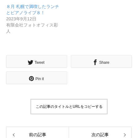
８月 札幌で満喫したランチ
北海道最強のビジネス課題解決コミュニティ【北海道オ
とピアノライブ８！
2023年9月12日
ンラインアジト】
有限会社フォトオフィス彩
人
無料で登録したい企業様はこちら
メディア取材受付口はこちら
北海道
Tweet
Share
Pin it
この記事のタイトルとURLをコピーする
前の記事
次の記事