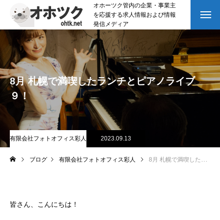
オホーツク管内の企業・事業主
を応援する求人情報および情報
発信メディア
8月 札幌で満喫したランチとピアノライブ
９！
有限会社フォトオフィス彩人
2023.09.13
ブログ
有限会社フォトオフィス彩人
8月 札幌で満喫したランチとピアノライブ９！
皆さん、こんにちは！