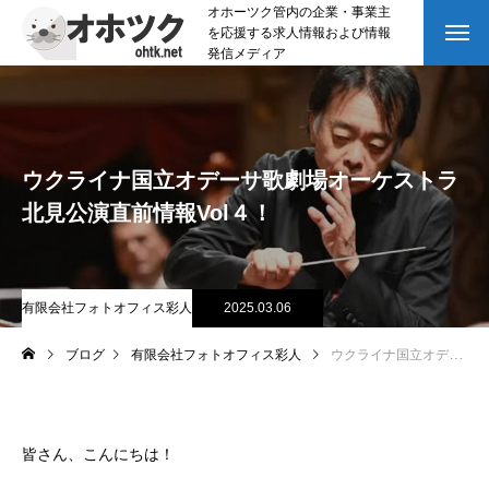
オホーツク管内の企業・事業主
を応援する求人情報および情報
発信メディア
ウクライナ国立オデーサ歌劇場オーケストラ
北見公演直前情報Vol４！
有限会社フォトオフィス彩人
2025.03.06
ブログ
有限会社フォトオフィス彩人
ウクライナ国立オデーサ歌劇場オーケストラ北見公演直前情報Vol４！
皆さん、こんにちは！