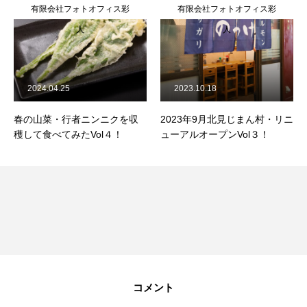
有限会社フォトオフィス彩
有限会社フォトオフィス彩
人
人
2024.04.25
2023.10.18
春の山菜・行者ニンニクを収
2023年9月北見じまん村・リニ
穫して食べてみたVol４！
ューアルオープンVol３！
コメント