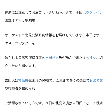
体調には注意してお過ごし下さいね〜。さて、今回は
ウクライナ
国立オデーサ歌劇場
オーケストラ北見公演直前情報をお届けしています。本日はオー
ケストラでタクトを
執られる首席客演指揮者の
吉田裕史
氏が歩んで来た道
のりを
ご紹
介したいと思います。
吉田氏は
常呂町
生まれの56歳で、これまで多くの楽団で
音楽監督
や指揮者を務められ
ご活躍されている方です。９日の北見公演は吉田氏にとって凱旋