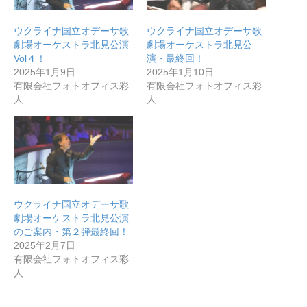
ウクライナ国立オデーサ歌
ウクライナ国立オデーサ歌
劇場オーケストラ北見公演
劇場オーケストラ北見公
無料で登録したい企業様はこちら
Vol４！
演・最終回！
2025年1月9日
2025年1月10日
有限会社フォトオフィス彩
有限会社フォトオフィス彩
メディア取材受付口はこちら
人
人
北海道最強のビジネス課題解決コミュニティ【北海道オ
ンラインアジト】
無料で登録したい企業様はこちら
メディア取材受付口はこちら
北海道
ウクライナ国立オデーサ歌
劇場オーケストラ北見公演
のご案内・第２弾最終回！
2025年2月7日
有限会社フォトオフィス彩
人