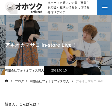
オホーツク管内の企業・事業主
を応援する求人情報および情報
発信メディア
アキオカマサコ In-store Live！
有限会社フォトオフィス彩人
2023.05.15
ブログ
有限会社フォトオフィス彩人
アキオカマサコ In-store Live！
皆さん、こんばんは！