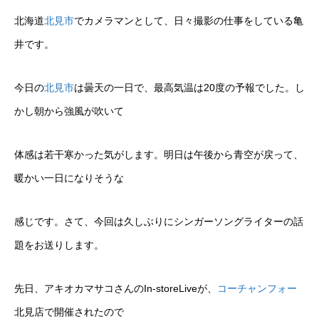
北海道
北見市
でカメラマンとして、日々撮影の仕事をしている亀
井です。
今日の
北見市
は曇天の一日で、最高気温は20度の予報でした。し
かし朝から強風が吹いて
体感は若干寒かった気がします。明日は午後から青空が戻って、
暖かい一日になりそうな
感じです。さて、今回は久しぶりにシンガーソングライターの話
題をお送りします。
先日、アキオカマサコさんのIn-storeLiveが、
コーチャンフォー
北見店で開催されたので