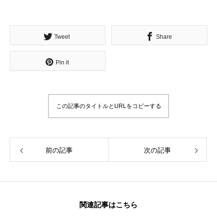
ンラインアジト】
無料で登録したい企業様はこちら
メディア取材受付口はこちら
北海道
Tweet
Share
Pin it
この記事のタイトルとURLをコピーする
前の記事
次の記事
関連記事はこちら