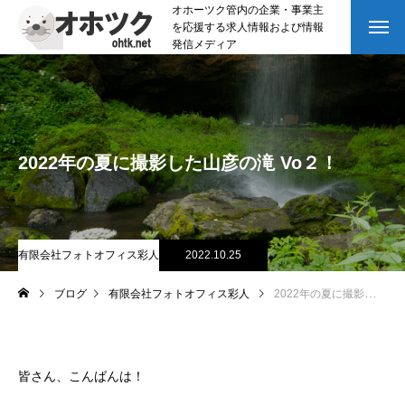
オホーツク管内の企業・事業主
を応援する求人情報および情報
発信メディア
2022年の夏に撮影した山彦の滝 Vo２！
有限会社フォトオフィス彩人
2022.10.25
ブログ
有限会社フォトオフィス彩人
2022年の夏に撮影した山彦の滝 Vo２！
皆さん、こんばんは！