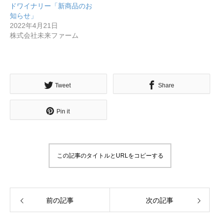
ドワイナリー「新商品のお
知らせ」
2022年4月21日
株式会社未来ファーム
無料で登録したい企業様はこちら
Tweet
Share
メディア取材受付口はこちら
Pin it
北海道最強のビジネス課題解決コミュニティ【北海道オ
ンラインアジト】
この記事のタイトルとURLをコピーする
無料で登録したい企業様はこちら
メディア取材受付口はこちら
北海道
前の記事
次の記事