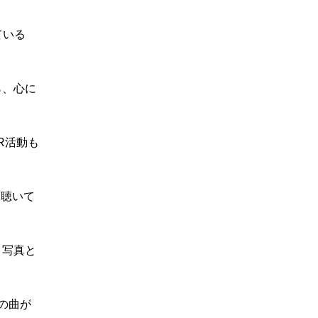
ている
ら、心に
R活動も
て聴いて
、写真と
の曲が