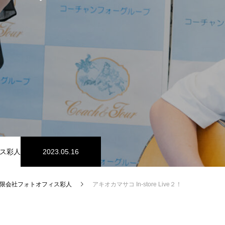
ス彩人
2023.05.16
限会社フォトオフィス彩人
アキオカマサコ In-store Live２！