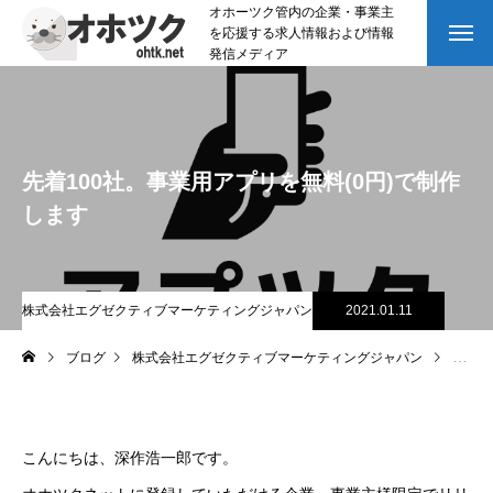
オホーツク管内の企業・事業主
を応援する求人情報および情報
発信メディア
先着100社。事業用アプリを無料(0円)で制作
します
株式会社エグゼクティブマーケティングジャパン
2021.01.11
ブログ
株式会社エグゼクティブマーケティングジャパン
先着1
こんにちは、深作浩一郎です。