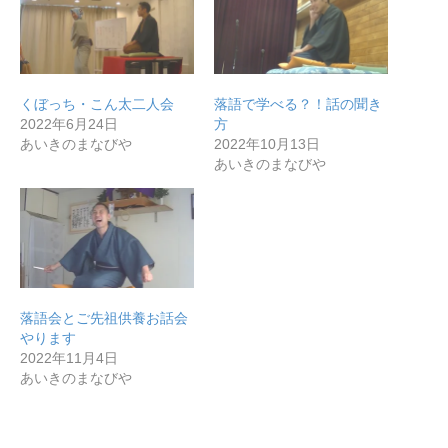
くぼっち・こん太二人会
落語で学べる？！話の聞き
2022年6月24日
方
あいきのまなびや
2022年10月13日
あいきのまなびや
無料で登録したい企業様はこちら
落語会とご先祖供養お話会
やります
メディア取材受付口はこちら
2022年11月4日
あいきのまなびや
北海道最強のビジネス課題解決コミュニティ【北海道オ
ンラインアジト】