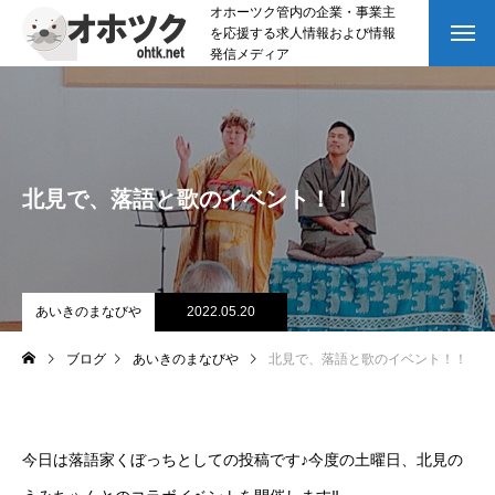
オホーツク管内の企業・事業主
を応援する求人情報および情報
発信メディア
北見で、落語と歌のイベント！！
あいきのまなびや
2022.05.20
ブログ
あいきのまなびや
北見で、落語と歌のイベント！！
今日は落語家くぼっちとしての投稿です♪今度の土曜日、北見の