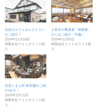
無料で登録したい企業様はこちら
北見のカフェ＆レストラン
上常呂の蕎麦屋「寿限無」
をご紹介！
さんをご紹介・中編！
メディア取材受付口はこちら
2024年11月18日
2024年12月5日
有限会社フォトオフィス彩
有限会社フォトオフィス彩
北海道最強のビジネス課題解決コミュニティ【北海道オ
人
人
ンラインアジト】
無料で登録したい企業様はこちら
メディア取材受付口はこちら
北海道
北見じまん村 新店舗のご紹
介Vol３！
2026年3月11日
有限会社フォトオフィス彩
人