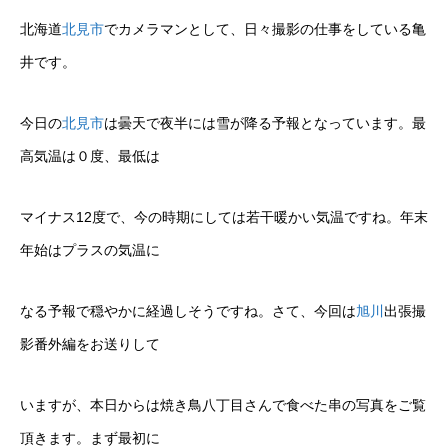
北海道
北見市
でカメラマンとして、日々撮影の仕事をしている亀
井です。
今日の
北見市
は曇天で夜半には雪が降る予報となっています。最
高気温は０度、最低は
マイナス12度で、今の時期にしては若干暖かい気温ですね。年末
年始はプラスの気温に
なる予報で穏やかに経過しそうですね。さて、今回は
旭川
出張撮
影番外編をお送りして
いますが、本日からは焼き鳥八丁目さんで食べた串の写真をご覧
頂きます。まず最初に