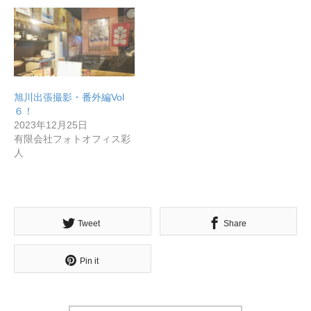
メディア取材受付口はこちら
北海道最強のビジネス課題解決コミュニティ【北海道オ
ンラインアジト】
旭川出張撮影・番外編Vol
６！
無料で登録したい企業様はこちら
メディア取材受付口はこちら
北海道
2023年12月25日
有限会社フォトオフィス彩
人
Tweet
Share
Pin it