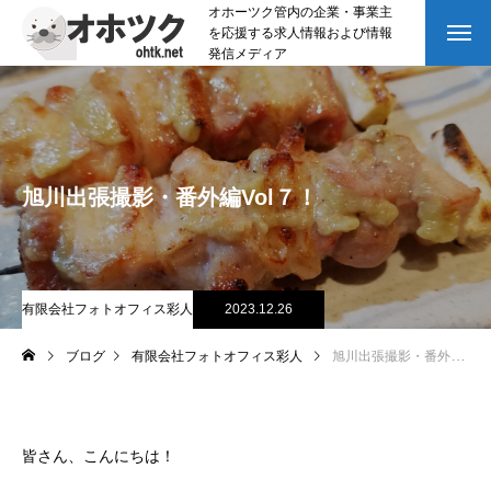
オホーツク管内の企業・事業主
を応援する求人情報および情報
発信メディア
旭川出張撮影・番外編Vol７！
有限会社フォトオフィス彩人
2023.12.26
ブログ
有限会社フォトオフィス彩人
旭川出張撮影・番外編Vol７！
皆さん、こんにちは！