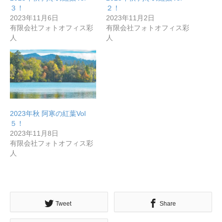
３！
２！
2023年11月6日
2023年11月2日
有限会社フォトオフィス彩
有限会社フォトオフィス彩
人
人
2023年秋 阿寒の紅葉Vol
５！
無料で登録したい企業様はこちら
2023年11月8日
有限会社フォトオフィス彩
メディア取材受付口はこちら
人
北海道最強のビジネス課題解決コミュニティ【北海道オ
ンラインアジト】
Tweet
Share
無料で登録したい企業様はこちら
メディア取材受付口はこちら
北海道