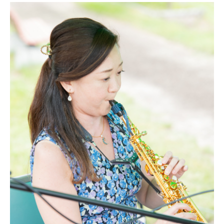
無料で登録したい企業様はこちら
メディア取材受付口はこちら
北海道最強のビジネス課題解決コミュニティ【北海道オ
ンラインアジト】
無料で登録したい企業様はこちら
メディア取材受付口はこちら
北海道