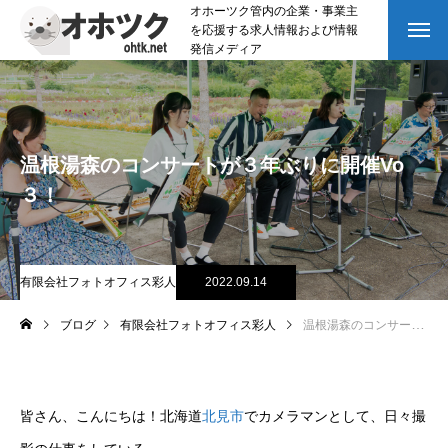
オホーツク管内の企業・事業主
を応援する求人情報および情報
発信メディア
温根湯森のコンサートが３年ぶりに開催Vo
３！
有限会社フォトオフィス彩人
2022.09.14
ブログ
有限会社フォトオフィス彩人
温根湯森のコンサートが３年ぶりに開催Vo３！
皆さん、こんにちは！北海道
北見市
でカメラマンとして、日々撮