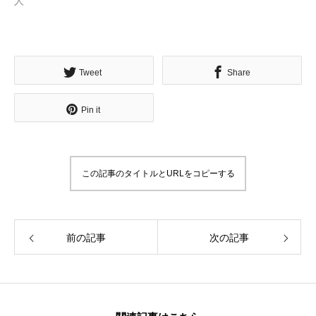
人
無料で登録したい企業様はこちら
Tweet
Share
メディア取材受付口はこちら
Pin it
北海道最強のビジネス課題解決コミュニティ【北海道オ
この記事のタイトルとURLをコピーする
ンラインアジト】
無料で登録したい企業様はこちら
メディア取材受付口はこちら
北海道
前の記事
次の記事