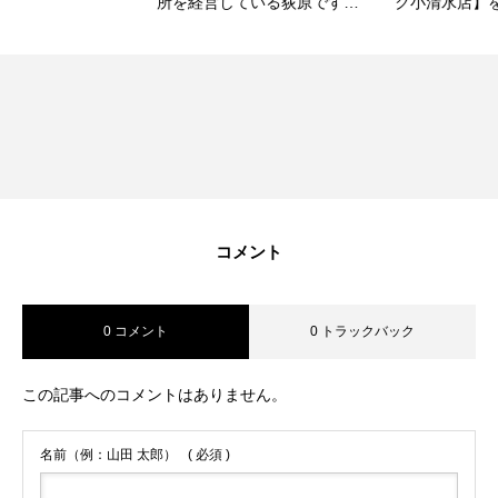
所を経営している荻原です。
ク小清水店】を紹介します。
【メンタ－コ－チ資格認定
証】を取得しました🚀
コメント
0 コメント
0 トラックバック
この記事へのコメントはありません。
名前（例：山田 太郎）
( 必須 )