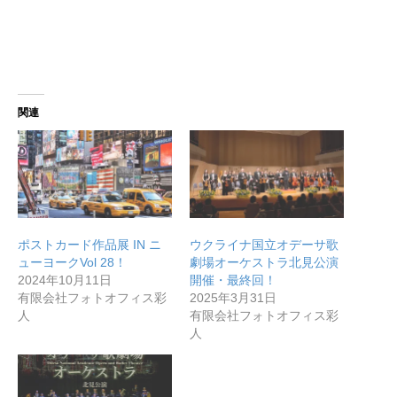
関連
無料で登録したい企業様はこちら
メディア取材受付口はこちら
ポストカード作品展 IN ニ
ウクライナ国立オデーサ歌
ューヨークVol 28！
劇場オーケストラ北見公演
北海道最強のビジネス課題解決コミュニティ【北海道オ
2024年10月11日
開催・最終回！
有限会社フォトオフィス彩
2025年3月31日
ンラインアジト】
人
有限会社フォトオフィス彩
人
無料で登録したい企業様はこちら
メディア取材受付口はこちら
北海道