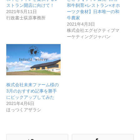
ストラン開店に向けて！
和牛飼育×レストラン×オホ
2021年5月11日
ーツク食材】日本唯一の和
行政書士荻原事務所
牛農家
2021年4月3日
株式会社エグゼクティブマ
ーケティングジャパン
株式会社未来ファーム様の
無料で登録したい企業様はこちら
3月のおすすめ記事を勝手
にピックアップしてみた
2021年4月6日
メディア取材受付口はこちら
ほっつくアザラシ
北海道最強のビジネス課題解決コミュニティ【北海道オ
ンラインアジト】