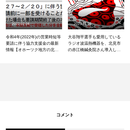
2023.11.16
2021.04.09
短等
大谷翔平選手も愛用している
未来ファーム様インフィール
新
ラジオ波温熱機器を、北見市
ドワイナリーでの、2020年産
見
の赤江橋鍼灸院さん導入しま
キャンベル・アーリーロゼの
ツ
した。
今月の販売日は3・4・17・18
店
日です！
コメント