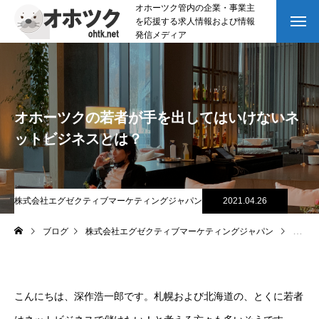
オホーツク管内の企業・事業主
を応援する求人情報および情報
発信メディア
オホーツクの若者が手を出してはいけないネ
ットビジネスとは？
株式会社エグゼクティブマーケティングジャパン
2021.04.26
ブログ
株式会社エグゼクティブマーケティングジャパン
オホー
こんにちは、深作浩一郎です。札幌および北海道の、とくに若者