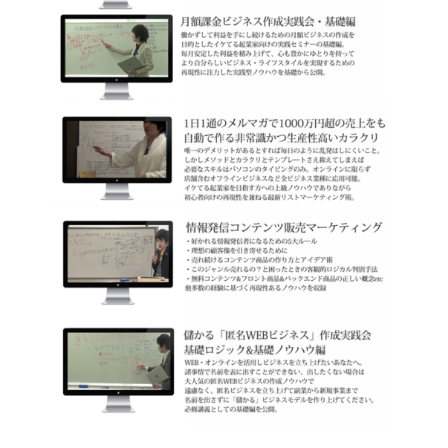
北海道最強のビジネス課題解決コミュニティ【北海道オ
ンラインアジト】
無料で登録したい企業様はこちら
メディア取材受付口はこちら
北海道