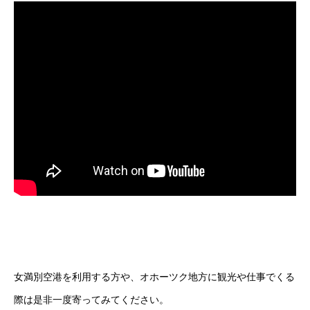
無料で登録したい企業様はこちら
メディア取材受付口はこちら
北海道最強のビジネス課題解決コミュニティ【北海道オ
ンラインアジト】
無料で登録したい企業様はこちら
メディア取材受付口はこちら
北海道
女満別空港を利用する方や、オホーツク地方に観光や仕事でくる
際は是非一度寄ってみてください。