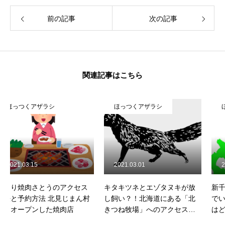
前の記事
次の記事
関連記事はこちら
ほっつくアザラシ
ほっつくアザラシ
2021.03.01
2021.01.22
キタキツネとエゾタヌキが放
新千歳空港から女満別空港ま
し飼い？！北海道にある「北
でいくのにかかる時間、お金
きつね牧場」へのアクセス方
はどのくらい？
法や営業時間などご紹介！