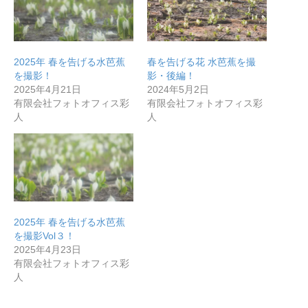
2025年 春を告げる水芭蕉
春を告げる花 水芭蕉を撮
を撮影！
影・後編！
2025年4月21日
2024年5月2日
有限会社フォトオフィス彩
有限会社フォトオフィス彩
人
人
無料で登録したい企業様はこちら
2025年 春を告げる水芭蕉
を撮影Vol３！
メディア取材受付口はこちら
2025年4月23日
有限会社フォトオフィス彩
北海道最強のビジネス課題解決コミュニティ【北海道オ
人