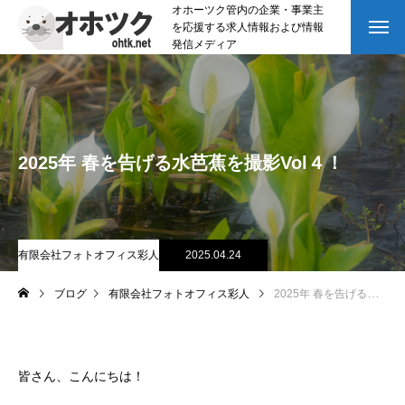
オホーツク管内の企業・事業主
を応援する求人情報および情報
発信メディア
2025年 春を告げる水芭蕉を撮影Vol４！
有限会社フォトオフィス彩人
2025.04.24
ブログ
有限会社フォトオフィス彩人
2025年 春を告げる水芭蕉を撮影Vol４！
皆さん、こんにちは！