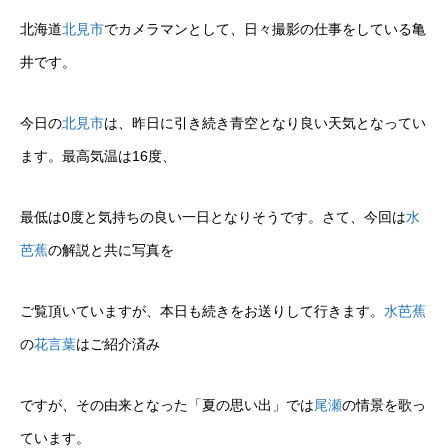
北海道
北見市
でカメラマンとして、日々撮影の仕事をしている亀
井です。
今日の
北見市
は、昨日に引き続き青空となり良い天気となってい
ます。最高気温は16度、
最低は0度と気持ちの良い一日となりそうです。さて、今回は
水
芭蕉
の解説と共に写真を
ご覧頂いていますが、本日も続きをお送りして行きます。
水芭蕉
の
花言葉
はご紹介済み
ですが、その由来となった「夏の思い出」では
尾瀬
の情景を歌っ
ています。