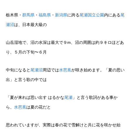
栃木県・
群馬県
・
福島県
・
新潟県
に跨る
尾瀬国立公園
内にある
尾
瀬沼
は、日本最大級の
山岳湿地で、沼の水深は最大で９m、沼の周囲は約９キロほどあ
り、５月の下旬〜６月
中旬になると
尾瀬沼
周辺では
水芭蕉
が咲き始めます。「夏の思い
出」と言う歌の中では
「夏が来れば思い出す はるかな
尾瀬
」と言う歌詞がある事か
ら、
水芭蕉
は夏の花だと
思われていますが、実際は春の花で雪解けと共に花を咲かせ始