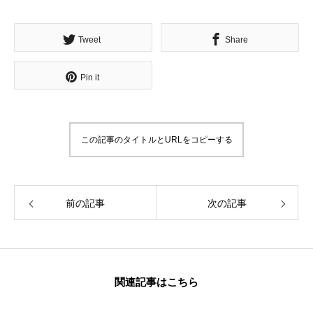
ンラインアジト】
無料で登録したい企業様はこちら
メディア取材受付口はこちら
北海道
Tweet
Share
Pin it
この記事のタイトルとURLをコピーする
前の記事
次の記事
関連記事はこちら