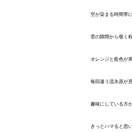
空が染まる時間帯
雲の隙間から覗く
オレンジと藍色が
毎回違う流氷原が
趣味にしている方
きっとハマると思