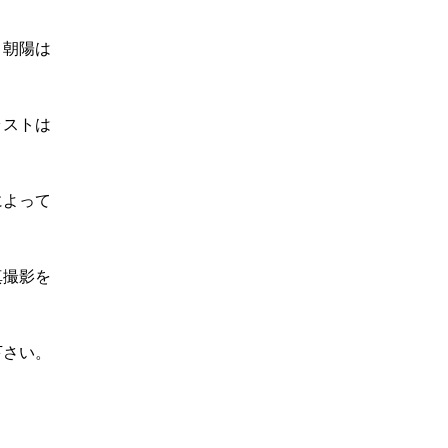
り朝陽は
ラ
ストは
によって
真撮影を
下さい。