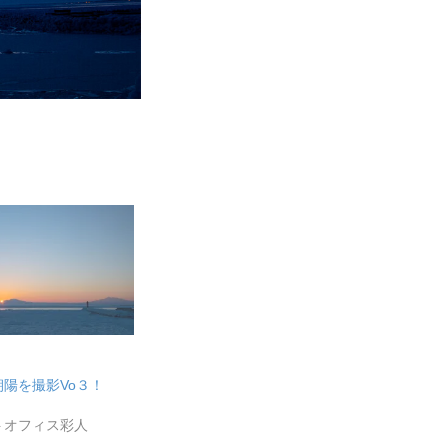
陽を撮影Vo３！
トオフィス彩人