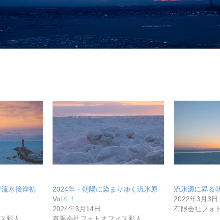
コミュニティ【北海道オンラインアジト】
メディア取材受付口はこちら
ュニティ【北海道オンラインアジト】
走で流氷接岸初
2024年・朝陽に染まりゆく流氷原
流氷源に昇る朝
Vol４！
2022年3月3日
2024年3月14日
有限会社フォ
ス彩人
有限会社フォトオフィス彩人