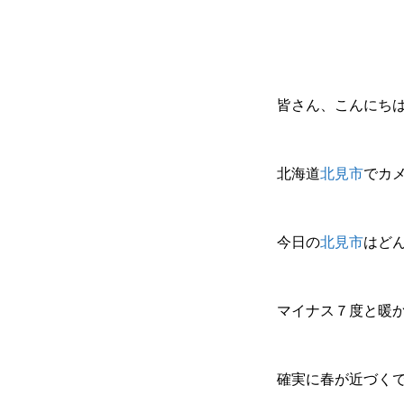
皆さん、こんにち
北海道
北見市
でカ
今日の
北見市
はど
マイナス７度と暖
確実に春が近づく