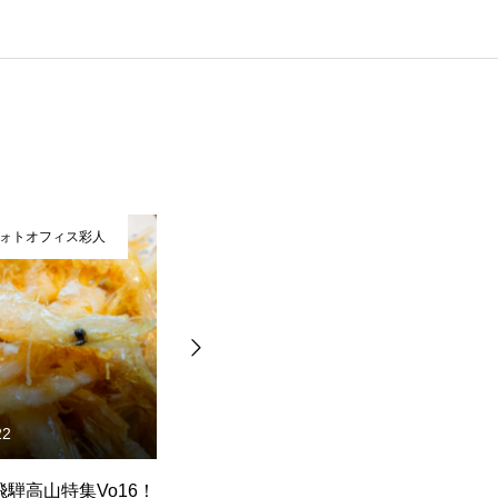
ォトオフィス彩人
有限会社フォトオフィス彩人
22
2026.02.19
 飛騨高山特集Vo16！
厳寒のオホーツク大満喫ツア
2