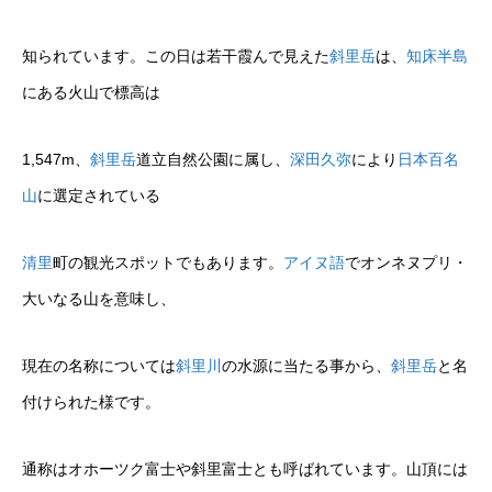
知られています。この日は若干霞んで見えた
斜里岳
は、
知床半島
にある火山で標高は
1,547m、
斜里岳
道立自然公園に属し、
深田久弥
により
日本百名
山
に選定されている
清里
町の観光スポットでもあります。
アイヌ語
でオンネヌプリ・
大いなる山を意味し、
現在の名称については
斜里川
の水源に当たる事から、
斜里岳
と名
付けられた様です。
通称はオホーツク富士や斜里富士とも呼ばれています。山頂には