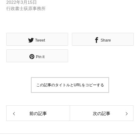
2022年3月15日
行政書士荻原事務所
ンラインアジト】
無料で登録したい企業様はこちら
メディア取材受付口はこちら
北海道
Tweet
Share
Pin it
この記事のタイトルとURLをコピーする
前の記事
次の記事