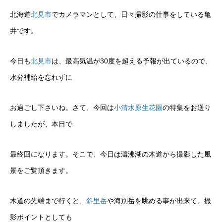
北海道
北見市
でカメラマンとして、日々撮影の仕事をしている亀
井です。
今日も
北見市
は、最高気温が30度を超える予報が出ているので、
水分補給を忘れずに
お過ごし下さいね。さて、今回は
小清水原生花園
の特集をお送り
しましたが、本日で
最終回になります。そこで、今日は濤沸湖の木道から撮影した風
景をご覧頂きます。
木道の先端まで行くと、
斜里岳
や海別岳を眺める事が出来て、撮
影ポイントとしても