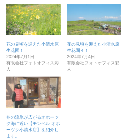
花の見頃を迎えた小清水原
花の見頃を迎えた小清水原
生花園！
生花園４！
2024年7月1日
2024年7月4日
有限会社フォトオフィス彩
有限会社フォトオフィス彩
人
人
無料で登録したい企業様はこちら
冬の流氷が広がるオホーツ
メディア取材受付口はこちら
ク海に近い【モンベル オホ
ーツク小清水店】を紹介し
ます。
北海道最強のビジネス課題解決コミュニティ【北海道オ