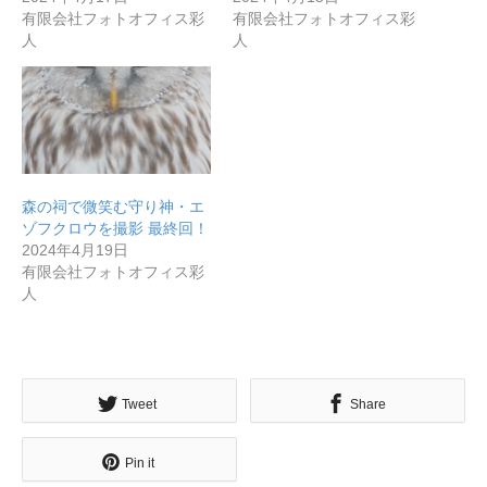
無料で登録したい企業様はこちら
有限会社フォトオフィス彩
有限会社フォトオフィス彩
人
人
メディア取材受付口はこちら
北海道最強のビジネス課題解決コミュニティ【北海道オ
ンラインアジト】
森の祠で微笑む守り神・エ
無料で登録したい企業様はこちら
メディア取材受付口はこちら
北海道
ゾフクロウを撮影 最終回！
2024年4月19日
有限会社フォトオフィス彩
人
Tweet
Share
Pin it