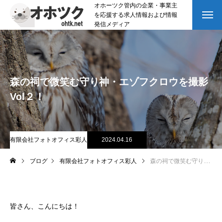
オホーツク管内の企業・事業主
を応援する求人情報および情報
発信メディア
森の祠で微笑む守り神・エゾフクロウを撮影
Vol２！
有限会社フォトオフィス彩人
2024.04.16
ブログ
有限会社フォトオフィス彩人
森の祠で微笑む守り神・エゾフクロウを撮影Vol２！
皆さん、こんにちは！