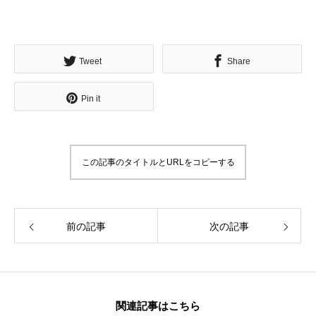
Tweet
Share
無料で登録したい企業様はこちら
Pin it
メディア取材受付口はこちら
北海道最強のビジネス課題解決コミュニティ【北海道オ
この記事のタイトルとURLをコピーする
ンラインアジト】
無料で登録したい企業様はこちら
メディア取材受付口はこちら
北海道
前の記事
次の記事
関連記事はこちら