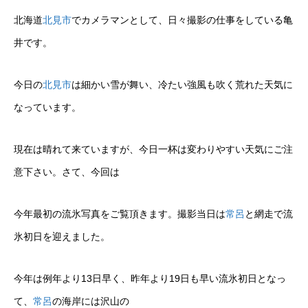
北海道
北見市
でカメラマンとして、日々撮影の仕事をしている亀
井です。
今日の
北見市
は細かい雪が舞い、冷たい強風も吹く荒れた天気に
なっています。
現在は晴れて来ていますが、今日一杯は変わりやすい天気にご注
意下さい。さて、今回は
今年最初の流氷写真をご覧頂きます。撮影当日は
常呂
と網走で流
氷初日を迎えました。
今年は例年より13日早く、昨年より19日も早い流氷初日となっ
て、
常呂
の海岸には沢山の